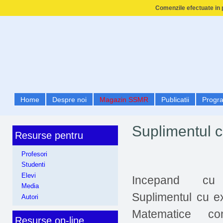
Comenzile efectuate in p
Home
Despre noi
Magazin SSMR
Publicatii
Progr
Suplimentul c
Resurse pentru
Profesori
Studenti
Elevi
Incepand cu
Media
Suplimentul cu ex
Autori
Matematice c
Resurse on-line