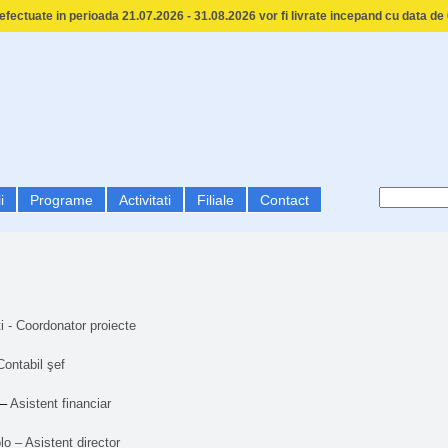
fectuate in perioada 21.07.2026 - 31.08.2026 vor fi livrate incepand cu data de
i
Programe
Activitati
Filiale
Contact
i - Coordonator proiecte
Contabil şef
–
Asistent financiar
o – Asistent director