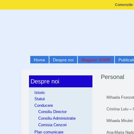
Comenzile e
Home
Despre noi
Magazin SSMR
Publicati
Personal
Despre noi
Istoric
Mihaela Frunzet
Statut
Conducere
Cristina Lutu
–
Consiliu Director
Consiliu Administratie
Mihaela Mirulet
Comisia Cenzori
Plan comunicare
Ana-Maria Nadol