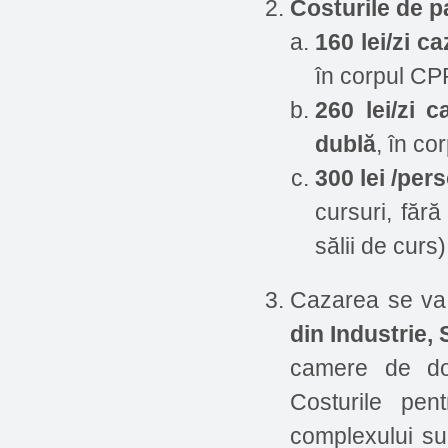
Costurile de p
160 lei/zi c
în corpul CPP
260 lei/zi 
dublă
, în co
300 lei /per
cursuri, fără
sălii de curs)
Cazarea se va
din Industrie, 
camere de do
Costurile pen
complexului sun