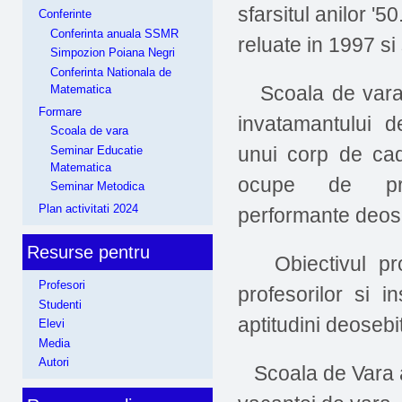
sfarsitul anilor '5
Conferinte
Conferinta anuala SSMR
reluate in 1997 si
Simpozion Poiana Negri
Conferinta Nationala de
Scoala de vara 
Matematica
Formare
invatamantului d
Scoala de vara
unui corp de cad
Seminar Educatie
Matematica
ocupe de pre
Seminar Metodica
Plan activitati 2024
performante deose
Resurse pentru
Obiectivul prog
Profesori
profesorilor si 
Studenti
aptitudini deosebi
Elevi
Media
Autori
Scoala de Vara a 