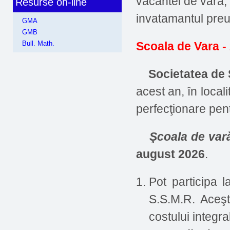
vacantei de vara,
Resurse on-line
invatamantul preun
GMA
GMB
Bull. Math.
Scoala de Vara -
Societatea de Ş
acest an, în local
perfecţionare pen
Şcoala de va
august 2026
.
Pot participa 
S.S.M.R. Aceşti
costului integra