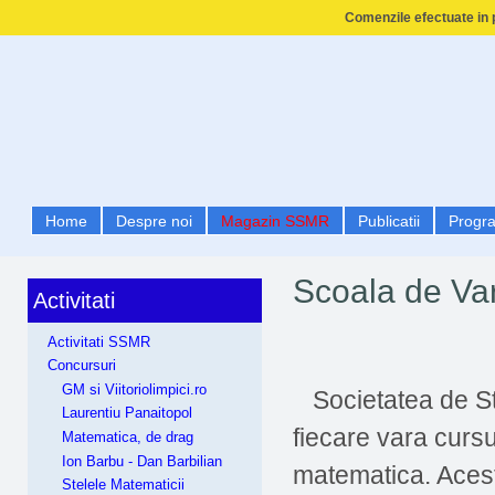
Comenzile efectuate in p
Home
Despre noi
Magazin SSMR
Publicatii
Progr
Scoala de Va
Activitati
Activitati SSMR
Concursuri
GM si Viitoriolimpici.ro
Societatea de St
Laurentiu Panaitopol
fiecare vara cursu
Matematica, de drag
Ion Barbu - Dan Barbilian
matematica. Aceste
Stelele Matematicii