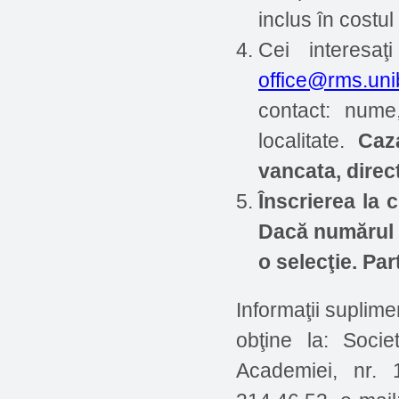
inclus în costul 
Cei interesaţ
office@rms.uni
contact: nume
localitate.
Caz
vancata, direc
Înscrierea la c
Dacă numărul p
o selecţie. Pa
Informaţii suplime
obţine la: Soci
Academiei, nr. 