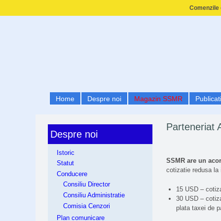
Comenzile e
Home
Despre noi
Magazin SSMR
Publicati
Parteneriat
Despre noi
Istoric
SSMR are un acor
Statut
cotizatie redusa l
Conducere
Consiliu Director
15 USD – cotiza
Consiliu Administratie
30 USD – cotiza
Comisia Cenzori
plata taxei de p
Plan comunicare