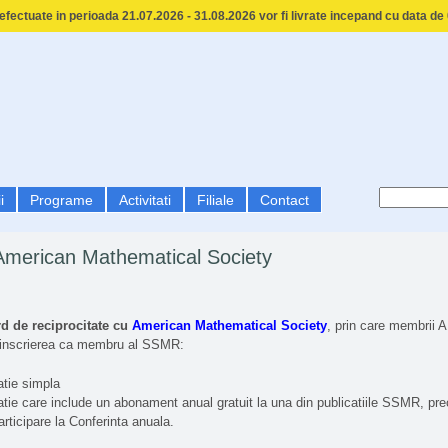
fectuate in perioada 21.07.2026 - 31.08.2026 vor fi livrate incepand cu data de
i
Programe
Activitati
Filiale
Contact
 American Mathematical Society
d de reciprocitate cu
American Mathematical Society
, prin care membrii 
a inscrierea ca membru al SSMR:
tie simpla
tie care include un abonament anual gratuit la una din publicatiile SSMR, pre
articipare la Conferinta anuala.