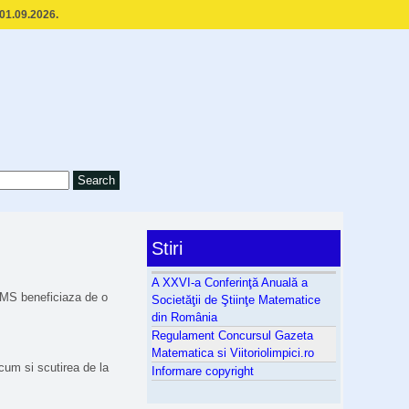
 01.09.2026.
Stiri
A XXVI-a Conferinţă Anuală a
AMS beneficiaza de o
Societăţii de Ştiinţe Matematice
din România
Regulament Concursul Gazeta
Matematica si Viitoriolimpici.ro
cum si scutirea de la
Informare copyright