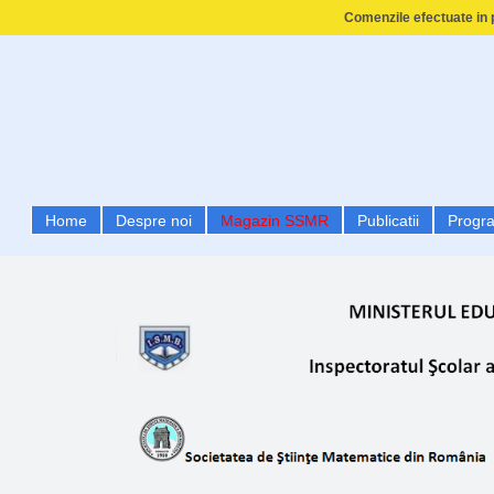
Comenzile efectuate in p
Home
Despre noi
Magazin SSMR
Publicatii
Progr