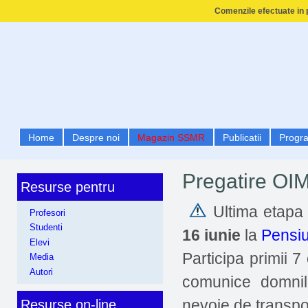
Comenzile efectuate in p
Home
Despre noi
Magazin SSMR
Publicatii
Progr
Pregatire OIM
Resurse pentru
Ultima etapa
Profesori
Studenti
16 iunie
la
Pensi
Elevi
Participa primii 7
Media
Autori
comunice domni
nevoie de transpor
Resurse on-line