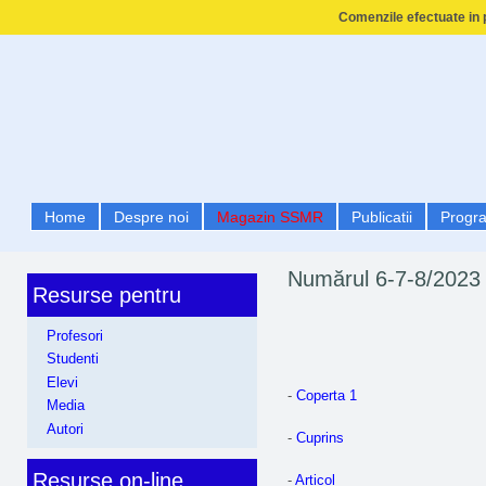
Comenzile efectuate in p
Home
Despre noi
Magazin SSMR
Publicatii
Progr
Numărul 6-7-8/2023 
Resurse pentru
Profesori
Studenti
Elevi
-
Coperta 1
Media
Autori
-
Cuprins
Resurse on-line
-
Articol