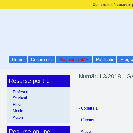
Comenzile efectuate in p
Home
Despre noi
Magazin SSMR
Publicatii
Progr
Numărul 3/2018 - G
Resurse pentru
Profesori
Studenti
Elevi
-
Coperta 1
Media
Autori
-
Cuprins
Resurse on-line
-
Articol