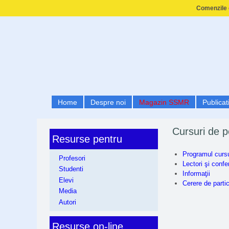
Comenzile e
Home
Despre noi
Magazin SSMR
Publicati
Cursuri de p
Resurse pentru
Programul cursu
Profesori
Lectori şi confe
Studenti
Informaţii
Elevi
Cerere de parti
Media
Autori
Resurse on-line