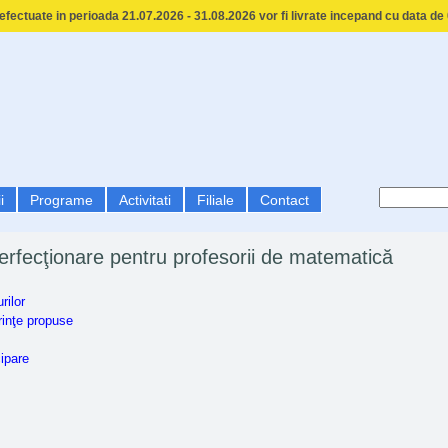
fectuate in perioada 21.07.2026 - 31.08.2026 vor fi livrate incepand cu data de
i
Programe
Activitati
Filiale
Contact
erfecţionare pentru profesorii de matematică
rilor
rinţe propuse
cipare