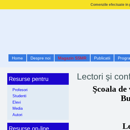
Comenzile efectuate in p
Home
Despre noi
Magazin SSMR
Publicatii
Progr
Lectori şi co
Resurse pentru
Şcoala de 
Profesori
Bu
Studenti
Elevi
Media
Autori
Le
Resurse on-line