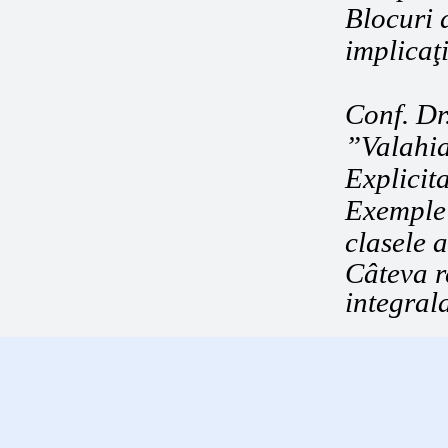
Blocuri d
implicaţ
Conf. Dr
”Valahia
Explicita
Exemple 
clasele a
Câteva r
integral