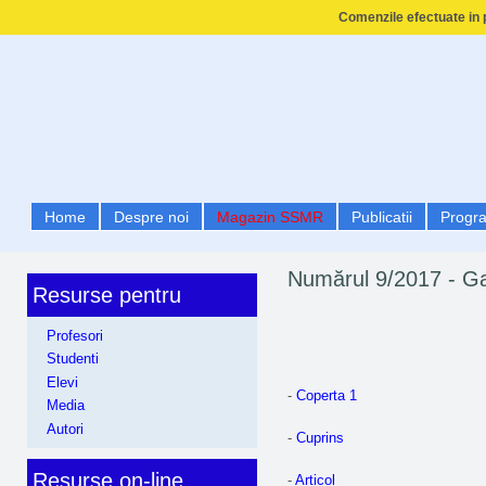
Comenzile efectuate in p
Home
Despre noi
Magazin SSMR
Publicatii
Progr
Numărul 9/2017 - G
Resurse pentru
Profesori
Studenti
Elevi
-
Coperta 1
Media
Autori
-
Cuprins
Resurse on-line
-
Articol