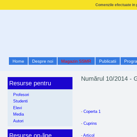
Comenzile efectuate in p
Home
Despre noi
Magazin SSMR
Publicatii
Progr
Numărul 10/2014 - 
Resurse pentru
Profesori
Studenti
Elevi
-
Coperta 1
Media
Autori
-
Cuprins
Resurse on-line
-
Articol