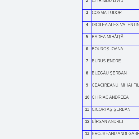
2
CHIRIMBU LIVIU
3
COSMA TUDOR
4
DICILEA ALEX VALENTI
5
BADEA MIHĂIȚĂ
6
BOUROŞ IOANA
7
BURUS ENDRE
8
BUZGĂU ŞERBAN
9
CEACIREANU MIHAI FIL
10
CHIRIAC ANDREEA
11
CICORTAŞ ŞERBAN
12
BÎRSAN ANDREI
13
BROJBEANU ANDI GABR