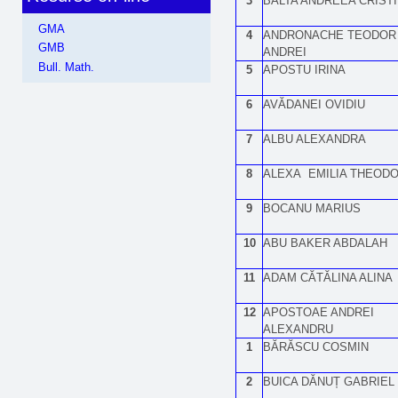
3
BALTA ANDREEA CRIST
GMA
4
ANDRONACHE TEODOR
GMB
ANDREI
Bull. Math.
5
APOSTU IRINA
6
AVĂDANEI OVIDIU
7
ALBU ALEXANDRA
8
ALEXA EMILIA THEOD
9
BOCANU MARIUS
10
ABU BAKER ABDALAH
11
ADAM CĂTĂLINA ALINA
12
APOSTOAE ANDREI
ALEXANDRU
1
BĂRĂSCU COSMIN
2
BUICA DĂNUȚ GABRIEL