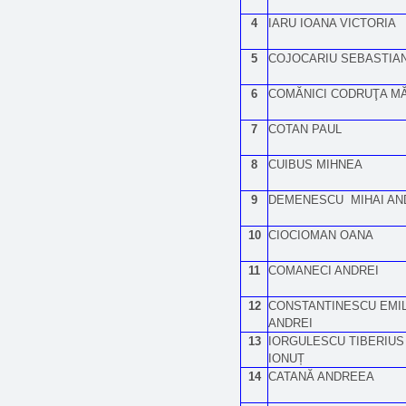
4
IARU IOANA VICTORIA
5
COJOCARIU SEBASTIA
6
COMĂNICI CODRUŢA MĂ
7
COTAN PAUL
8
CUIBUS MIHNEA
9
DEMENESCU MIHAI AN
10
CIOCIOMAN OANA
11
COMANECI ANDREI
12
CONSTANTINESCU EMIL
ANDREI
13
IORGULESCU TIBERIUS
IONUȚ
14
CATANĂ ANDREEA