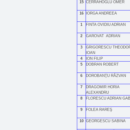
15
CERRAHOGLU OMER
16
IORGA ANDREEA
1
FINTA OVIDIU ADRIAN
2
GAROVAT ADRIAN
3
GRIGORESCU THEODO
IOAN
4
ION FILIP
5
DOBRAN ROBERT
6
DOROBANŢU RĂZVAN
7
DRAGOMIR HORIA
ALEXANDRU
8
FLORESCU ADRIAN GAB
9
FOLEA RAREŞ
10
GEORGESCU SABINA