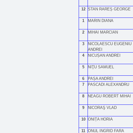
12
STAN RAREȘ GEORGE
1
MARIN DIANA
2
MIHAI MARCIAN
3
NICOLAESCU EUGENIU
ANDREI
4
NICUȘAN ANDREI
5
NIŢU SAMUEL
6
PAȘA ANDREI
7
PASCADI ALEXANDRU
8
NEAGU ROBERT MIHAI
9
NICORAŞ VLAD
10
ONIȚA HORIA
11
ONUL INGRID FARA