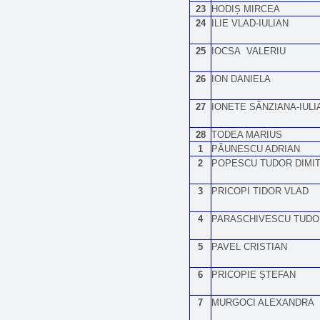
23
HODIȘ MIRCEA
24
ILIE VLAD-IULIAN
25
IOCSA VALERIU
26
ION DANIELA
27
IONETE SÂNZIANA-IULI
28
TODEA MARIUS
1
PĂUNESCU ADRIAN
2
POPESCU TUDOR DIMIT
3
PRICOPI TIDOR VLAD
4
PARASCHIVESCU TUDO
5
PAVEL CRISTIAN
6
PRICOPIE ȘTEFAN
7
MURGOCI ALEXANDRA