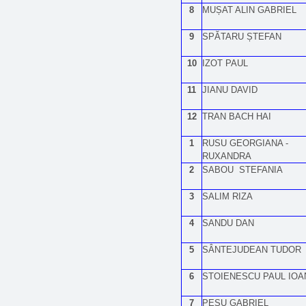
8
MUȘAT ALIN GABRIEL
9
SPĂTARU ȘTEFAN
10
IZOT PAUL
11
JIANU DAVID
12
TRAN BACH HAI
1
RUSU GEORGIANA -
RUXANDRA
2
SABOU STEFANIA
3
SALIM RIZA
4
SANDU DAN
5
SÂNTEJUDEAN TUDOR
6
STOIENESCU PAUL IOA
7
PEȘU GABRIEL