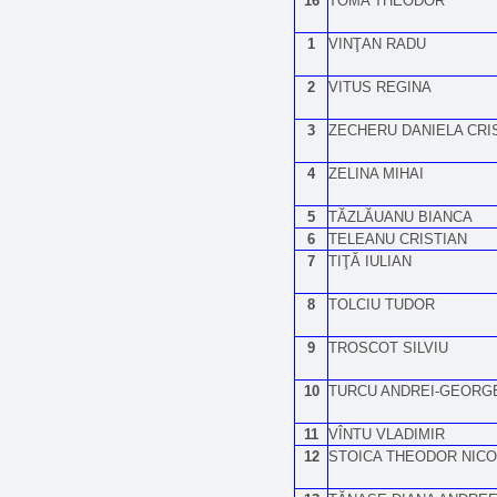
16
TOMA THEODOR
1
VINŢAN RADU
2
VITUS REGINA
3
ZECHERU DANIELA CRI
4
ZELINA MIHAI
5
TĂZLĂUANU BIANCA
6
TELEANU CRISTIAN
7
TIŢĂ IULIAN
8
TOLCIU TUDOR
9
TROSCOT SILVIU
10
TURCU ANDREI-GEORG
11
VÎNTU VLADIMIR
12
STOICA THEODOR NIC