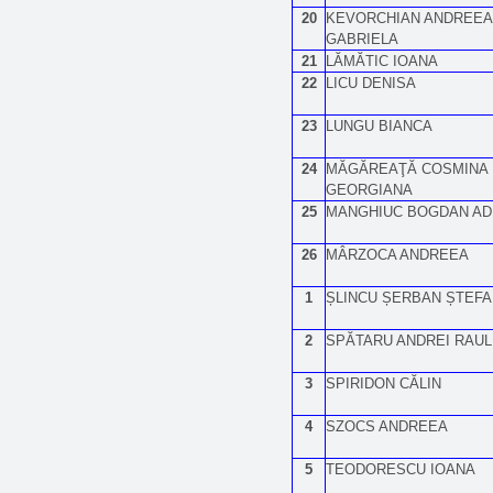
20
KEVORCHIAN ANDREEA
GABRIELA
21
LĂMĂTIC IOANA
22
LICU DENISA
23
LUNGU BIANCA
24
MĂGĂREAŢĂ COSMINA
GEORGIANA
25
MANGHIUC BOGDAN AD
26
MÂRZOCA ANDREEA
1
ȘLINCU ȘERBAN ȘTEFA
2
SPĂTARU ANDREI RAUL
3
SPIRIDON CĂLIN
4
SZOCS ANDREEA
5
TEODORESCU IOANA