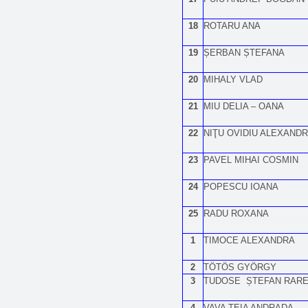
18
ROTARU ANA
19
ȘERBAN ȘTEFANA
20
MIHALY VLAD
21
MIU DELIA – OANA
22
NIŢU OVIDIU ALEXAND
23
PAVEL MIHAI COSMIN
24
POPESCU IOANA
25
RADU ROXANA
1
TIMOCE ALEXANDRA
2
TÖTÖS GYÖRGY
3
TUDOSE ȘTEFAN RAR
4
VAVA TEIA ANDRADA