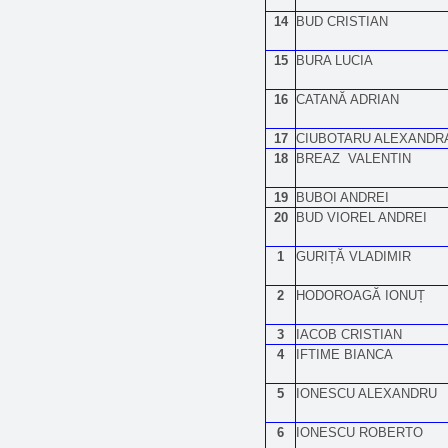
14
BUD CRISTIAN
15
BURA LUCIA
16
CATANĂ ADRIAN
17
CIUBOTARU ALEXANDR
18
BREAZ VALENTIN
19
BUBOI ANDREI
20
BUD VIOREL ANDREI
1
GURIȚĂ VLADIMIR
2
HODOROAGĂ IONUȚ
3
IACOB CRISTIAN
4
IFTIME BIANCA
5
IONESCU ALEXANDRU
6
IONESCU ROBERTO