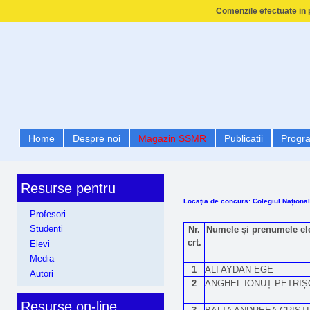
Comenzile efectuate in p
Home
Despre noi
Magazin SSMR
Publicatii
Progr
Resurse pentru
Locaţia de concurs: Colegiul Naționa
Profesori
Studenti
Nr.
Numele și prenumele el
crt.
Elevi
Media
1
ALI AYDAN EGE
Autori
2
ANGHEL IONUȚ PETRIȘ
Resurse on-line