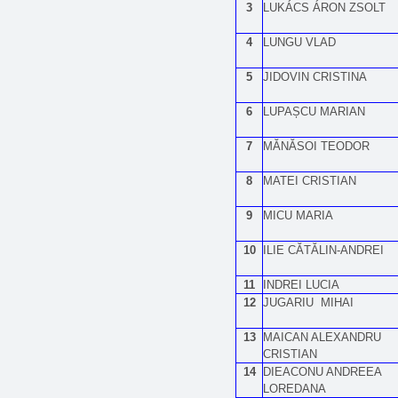
3
LUKÁCS ÁRON ZSOLT
4
LUNGU VLAD
5
JIDOVIN CRISTINA
6
LUPAȘCU MARIAN
7
MĂNĂSOI TEODOR
8
MATEI CRISTIAN
9
MICU MARIA
10
ILIE CĂTĂLIN-ANDREI
11
INDREI LUCIA
12
JUGARIU MIHAI
13
MAICAN ALEXANDRU
CRISTIAN
14
DIEACONU ANDREEA
LOREDANA