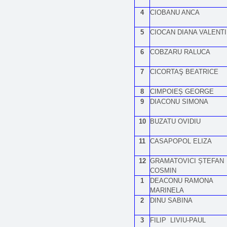
4
CIOBANU ANCA
5
CIOCAN DIANA VALENT
6
COBZARU RALUCA
7
CICORTAŞ BEATRICE
8
CIMPOIEȘ GEORGE
9
DIACONU SIMONA
10
BUZATU OVIDIU
11
CASAPOPOL ELIZA
12
GRAMATOVICI ȘTEFAN
COSMIN
1
DEACONU RAMONA
MARINELA
2
DINU SABINA
3
FILIP LIVIU-PAUL