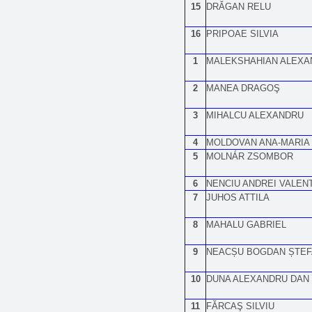
15
DRĂGAN RELU
16
PRIPOAE SILVIA
1
MALEKSHAHIAN ALEXA
2
MANEA DRAGOŞ
3
MIHALCU ALEXANDRU
4
MOLDOVAN ANA-MARIA
5
MOLNÁR ZSOMBOR
6
NENCIU ANDREI VALEN
7
JUHOS ATTILA
8
MAHALU GABRIEL
9
NEACȘU BOGDAN ȘTE
10
DUNA ALEXANDRU DAN
11
FĂRCAŞ SILVIU