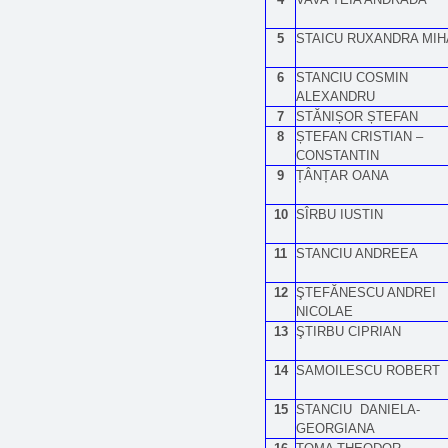
5
STAICU RUXANDRA MIH
6
STANCIU COSMIN
ALEXANDRU
7
STĂNIȘOR ȘTEFAN
8
ȘTEFAN CRISTIAN –
CONSTANTIN
9
ȚÂNȚAR OANA
10
SÎRBU IUSTIN
11
STANCIU ANDREEA
12
ŞTEFĂNESCU ANDREI
NICOLAE
13
ŞTIRBU CIPRIAN
14
SAMOILESCU ROBERT
15
STANCIU DANIELA-
GEORGIANA