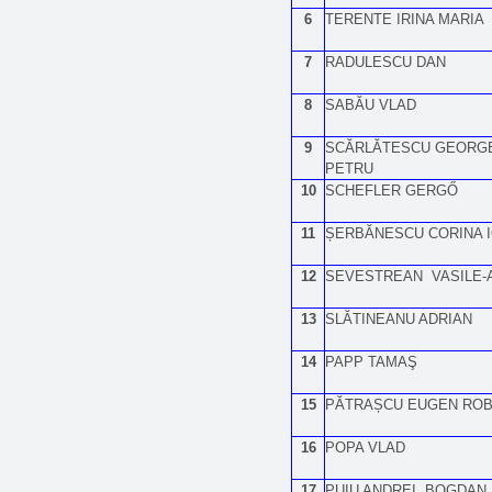
6
TERENTE IRINA MARIA
7
RADULESCU DAN
8
SABĂU VLAD
9
SCĂRLĂTESCU GEORG
PETRU
10
SCHEFLER GERGŐ
11
ȘERBĂNESCU CORINA 
12
SEVESTREAN VASILE-A
13
SLĂTINEANU ADRIAN
14
PAPP TAMAŞ
15
PĂTRAȘCU EUGEN RO
16
POPA VLAD
17
PUIU ANDREI BOGDAN