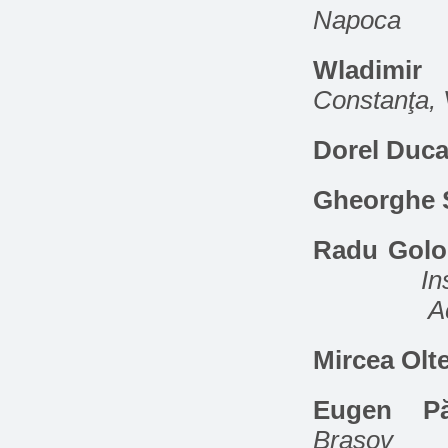
Napoca
Wladimir
Constanţa, 
Dorel Duc
Gheorghe 
Radu Gol
In
A
Mircea Olt
Eugen Păl
Braşov