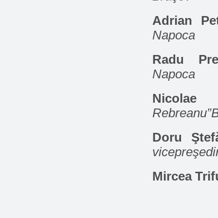
Adrian Pe
Napoca
Radu Pr
Napoca
Nicolae
Rebreanu”Bi
Doru Ştef
vicepreşedi
Mircea Trif