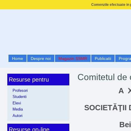
Comenzile efectuate in p
Home
Despre noi
Magazin SSMR
Publicatii
Progr
Comitetul de 
Resurse pentru
A
Profesori
Studenti
Elevi
SOCIETĂŢII
Media
Autori
Bei
Resurse on-line