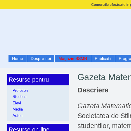
Comenzile efectuate in p
Home
Despre noi
Magazin SSMR
Publicatii
Progr
Gazeta Matem
Resurse pentru
Descriere
Profesori
Studenti
Elevi
Gazeta Matematic
Media
Societatea de Sti
Autori
studentilor, matem
Resurse on-line