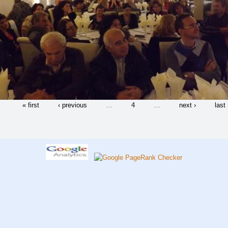
« first
‹ previous
…
4
…
next ›
last