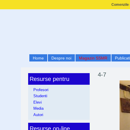
Comenzile e
Home
Despre noi
Magazin SSMR
Publicati
4-7
Resurse pentru
Profesori
Studenti
Elevi
Media
Autori
Resurse on-line