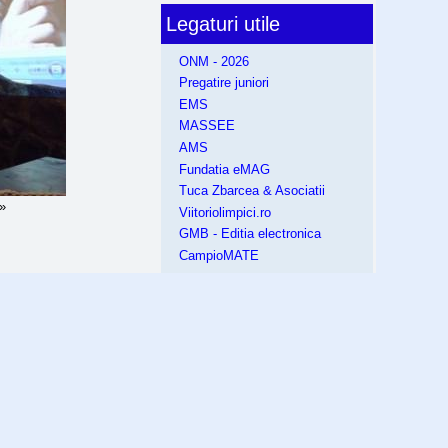
Legaturi utile
ONM - 2026
Pregatire juniori
EMS
MASSEE
AMS
Fundatia eMAG
Tuca Zbarcea & Asociatii
 »
Viitoriolimpici.ro
GMB - Editia electronica
CampioMATE