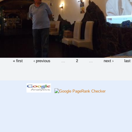
« first
‹ previous
…
2
…
next ›
last