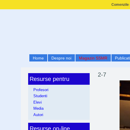
Comenzile e
Home
Despre noi
Magazin SSMR
Publicati
2-7
Resurse pentru
Profesori
Studenti
Elevi
Media
Autori
Resurse on-line