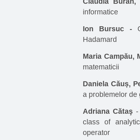
Claudia Buran, 
informatice
Ion Bursuc -
Hadamard
Maria Campău, 
matematicii
Daniela Căuș, P
a problemelor de g
Adriana Cătaş
- 
class of analyt
operator