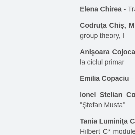
Elena Chirea -
Tr
Codruţa Chiş, M
group theory, I
Anişoara Cojoca
la ciclul primar
Emilia Copaciu
–
Ionel Stelian Co
”Ştefan Musta”
Tania Luminiţa 
Hilbert C*-module