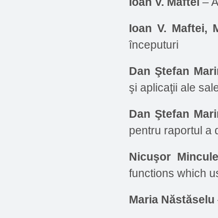
Ioan V. Maftei
– A
Ioan V. Maftei, 
începuturi
Dan Ştefan Mar
şi aplicaţii ale sal
Dan Ştefan Mari
pentru raportul a 
Nicuşor Mincule
functions which us
Maria Năstăselu