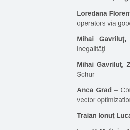
Loredana Floren
operators via goo
Mihai Gavriluţ,
inegalităţi
Mihai Gavriluţ,
Schur
Anca Grad
– Con
vector optimizatio
Traian Ionuţ Luc