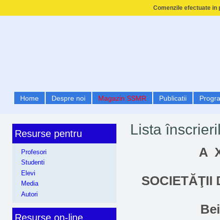
Comenzile efectuate in p
Home
Despre noi
Magazin SSMR
Publicatii
Progr
Lista înscrieri
Resurse pentru
A
Profesori
Studenti
Elevi
SOCIETĂŢII
Media
Autori
Bei
Resurse on-line