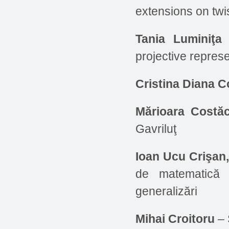
extensions on twi
Tania Luminiţa
projective represe
Cristina Diana 
Mărioara Costă
Gavriluţ
Ioan Ucu Crişan,
de matematică î
generalizări
Mihai Croitoru
– 