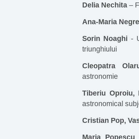
Delia Nechita
– F
Ana-Maria Negr
Sorin Noaghi
- U
triunghiului
Cleopatra Olar
astronomie
Tiberiu Oproiu,
astronomical sub
Cristian Pop, Va
Maria Popescu
–