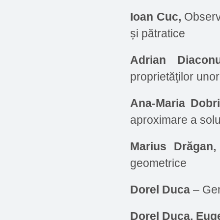
Ioan Cuc,
Observa
și pătratice
Adrian Diacon
proprietăţilor uno
Ana-Maria Dobri
aproximare a soluţ
Marius Drăgan,
geometrice
Dorel Duca
– Gene
Dorel Duca, Eug