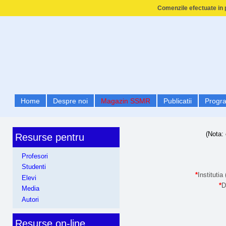
Comenzile efectuate in p
Home
Despre noi
Magazin SSMR
Publicatii
Progr
(Nota: 
Resurse pentru
Profesori
Studenti
*
Institutia
Elevi
*
D
Media
Autori
Resurse on-line