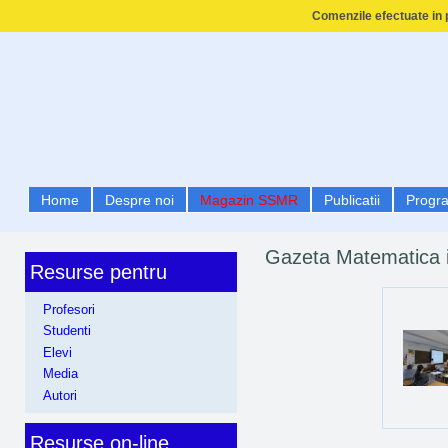
Comenzile efectuate in p
Home
Despre noi
Magazin SSMR
Publicatii
Progr
Gazeta Matematica 
Resurse pentru
Profesori
Studenti
Elevi
Media
Autori
Resurse on-line