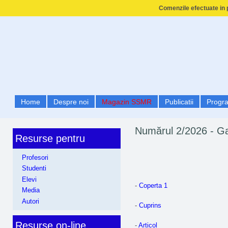
Comenzile efectuate in p
Home
Despre noi
Magazin SSMR
Publicatii
Progr
Numărul 2/2026 - G
Resurse pentru
Profesori
Studenti
Elevi
-
Coperta 1
Media
Autori
-
Cuprins
Resurse on-line
-
Articol