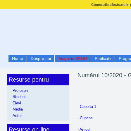
Comenzile efectuate in p
Home
Despre noi
Magazin SSMR
Publicatii
Progr
Numărul 10/2020 - 
Resurse pentru
Profesori
Studenti
Elevi
-
Coperta 1
Media
Autori
-
Cuprins
Resurse on-line
-
Articol