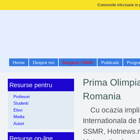
Comenzile efectuate in p
Home
Despre noi
Magazin SSMR
Publicatii
Progr
Prima Olimpia
Resurse pentru
Romania
Profesori
Studenti
Cu ocazia implini
Elevi
Media
Internationala de
Autori
SSMR, Hotnews.ro 
Resurse on-line