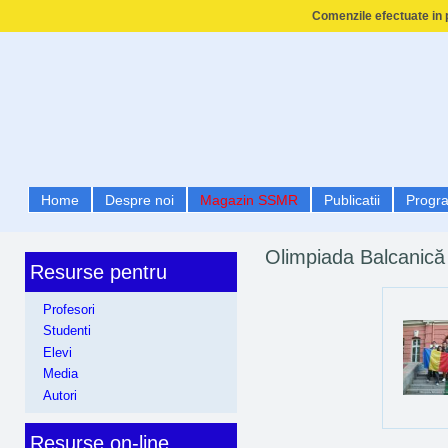
Comenzile efectuate in p
Home
Despre noi
Magazin SSMR
Publicatii
Progr
Olimpiada Balcanică
Resurse pentru
Profesori
Studenti
Elevi
Media
Autori
Resurse on-line