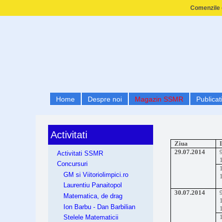
Comenzile e
Home
Despre noi
Magazin SSMR
Publicati
Activitati
Ziua
29.07.2014
Activitati SSMR
Concursuri
GM si Viitoriolimpici.ro
Laurentiu Panaitopol
30.07.2014
Matematica, de drag
Ion Barbu - Dan Barbilian
Stelele Matematicii