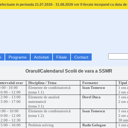
fectuate in perioada 21.07.2026 - 31.08.2026 vor fi livrate incepand cu data de
i
Programe
Activitati
Filiale
Contact
Orarul/Calendarul Scolii de vara a SSMR
Intervalul orar
Disciplina / Tema
Formator
Tipul 
9:00 - 10:00
Elemente de combinatorică
Ioan Tomescu
1 ora 
10:00 – 12:00
(tema 1.1)
2 ore 
12:00 – 13:00
Elemente de analiză
Dorel Duca
1 ora 
15:00 – 17:00
matematică
2 ore 
(tema 3.1)
9:00 – 10:00
Elemente de combinatorică
Ioan Tomescu
1 ora 
10:00 – 12:00
(tema 1.2)
2 ore 
12:00 – 12:30
30 mi
15:00 – 16:00
Problem solving
Radu Gologan
1 ora 