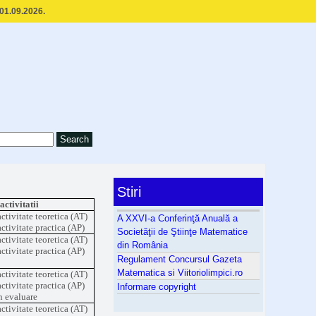
 01.09.2026.
Stiri
activitatii
activitate teoretica (AT)
A XXVI-a Conferinţă Anuală a
activitate practica (AP)
Societăţii de Ştiinţe Matematice
activitate teoretica (AT)
din România
activitate practica (AP)
Regulament Concursul Gazeta
Matematica si Viitoriolimpici.ro
activitate teoretica (AT)
activitate practica (AP)
Informare copyright
n evaluare
activitate teoretica (AT)