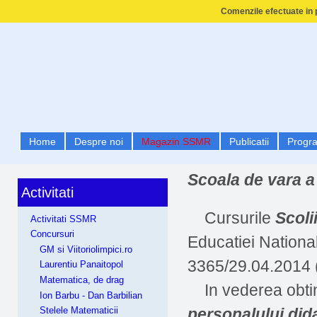
Comenzile efectuate in p
Home
Despre noi
Magazin SSMR
Publicatii
Progr
Scoala de vara 
Activitati
Cursurile
Scoli
Activitati SSMR
Concursuri
Educatiei National
GM si Viitoriolimpici.ro
3365/29.04.2014 (
Laurentiu Panaitopol
Matematica, de drag
In vederea obtin
Ion Barbu - Dan Barbilian
personalului did
Stelele Matematicii