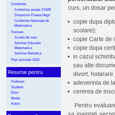
Conferinte
curs, un dosar p
Conferinta anuala SSMR
Simpozion Poiana Negri
copie dupa diplo
Conferinta Nationala de
Matematica
scolare);
Formare
Scoala de vara
copie Carte de i
Seminar Educatie
copie dupa certi
Matematica
Seminar Metodica
in cazul schimba
Plan activitati 2024
sau alte docum
Resurse pentru
divort, hotarare
adeverinta de la
Profesori
Studenti
cererea de inscr
Elevi
Media
Autori
Pentru evaluarea
sa inaintati secr