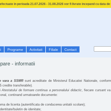
fectuate in perioada 21.07.2026 - 31.08.2026 vor fi livrate incepand cu data de
i
Programe
Activitati
Filiale
Contact
pare - informatii
de vara a SSMR
sunt acreditate de Ministerul Educatiei Nationale, conform o
 credite transferabile).
ii
Atestatului de formare continua a personalului didactic
, fiecare cursant va
sonal, continand urmatoarele documente:
ma de licenta (autentificata de conducerea unitatii scolare);
dentitate/buletin de idenitate;