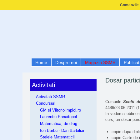
Comenzile e
Home
Despre noi
Magazin SSMR
Publicati
Dosar partici
Activitati
Activitati SSMR
Cursurile
Scolii 
Concursuri
4486/23.06.2011 (15
GM si Viitoriolimpici.ro
In vederea obtiner
Laurentiu Panaitopol
curs, un dosar per
Matematica, de drag
Ion Barbu - Dan Barbilian
copie dupa diplo
Stelele Matematicii
copie Carte de i