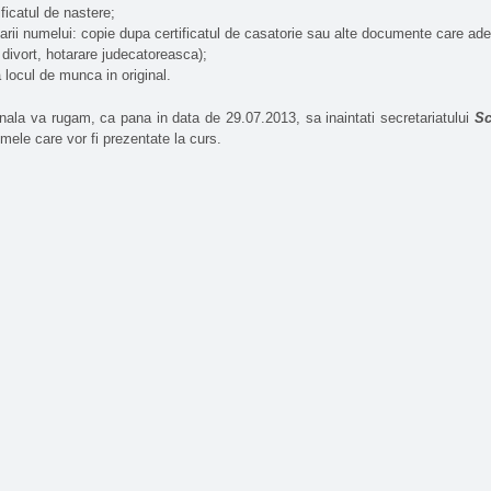
ficatul de nastere;
arii numelui: copie dupa certificatul de casatorie sau alte documente care a
 divort, hotarare judecatoreasca);
 locul de munca in original.
inala va rugam, ca pana in data de 29.07.2013, sa inaintati secretariatului
Sc
emele care vor fi prezentate la curs.