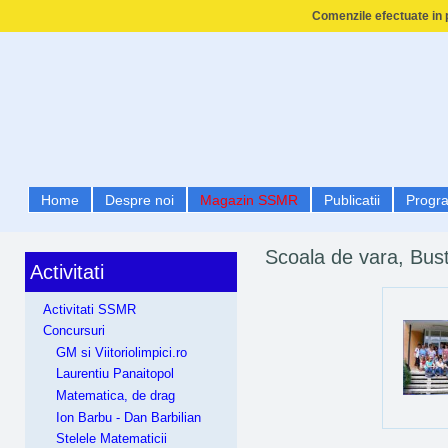
Comenzile efectuate in p
Home
Despre noi
Magazin SSMR
Publicatii
Progr
Scoala de vara, Bust
Activitati
Activitati SSMR
Concursuri
GM si Viitoriolimpici.ro
Laurentiu Panaitopol
Matematica, de drag
Ion Barbu - Dan Barbilian
Stelele Matematicii