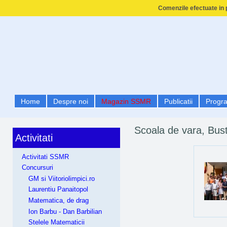
Comenzile efectuate in p
Home
Despre noi
Magazin SSMR
Publicatii
Progr
Scoala de vara, Bust
Activitati
Activitati SSMR
Concursuri
GM si Viitoriolimpici.ro
Laurentiu Panaitopol
Matematica, de drag
Ion Barbu - Dan Barbilian
Stelele Matematicii