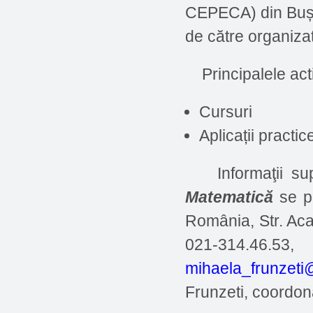
CEPECA) din Buște
de către organizat
Principalele activ
Cursuri
Aplicații practic
Informaţii supl
Matematică
se po
România, Str. Aca
021-314.46
mihaela_frunzet
Frunzeti, coordona