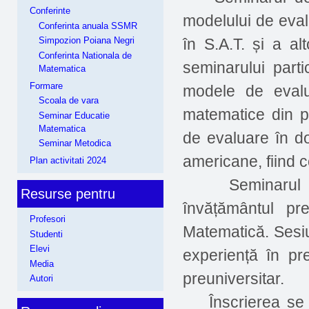
Conferinte
modelului de eval
Conferinta anuala SSMR
în S.A.T. și a a
Simpozion Poiana Negri
Conferinta Nationala de
seminarului partic
Matematica
Formare
modele de evalu
Scoala de vara
matematice din p
Seminar Educatie
Matematica
de evaluare în do
Seminar Metodica
americane, fiind 
Plan activitati 2024
Seminarul se 
Resurse pentru
învățământul pre
Profesori
Matematică. Sesiu
Studenti
Elevi
experiență în pr
Media
preuniversitar.
Autori
Înscrierea se f