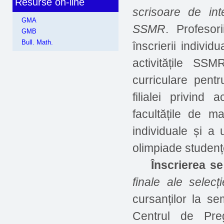
Resurse on-line
scrisoare de int
GMA
SSMR
. Profesor
GMB
Bull. Math.
înscrierii individu
activitățile SSM
curriculare pent
filialei privind 
facultățile de m
individuale și a u
olimpiade studenț
Înscrierea se
finale ale selec
cursanților la s
Centrul de Preg