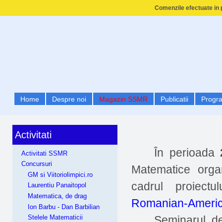
Comenzile efectuate in p
Home
Despre noi
Magazin SSMR
Publicatii
Progr
Activitati
În perioada
Activitati SSMR
Concursuri
Matematice org
GM si Viitoriolimpici.ro
cadrul proiectul
Laurentiu Panaitopol
Matematica, de drag
Romanian-Americ
Ion Barbu - Dan Barbilian
Seminarul d
Stelele Matematicii