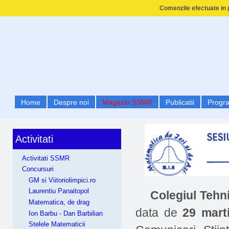
Comenzile efectuate in p
Home
Despre noi
Magazin SSMR
Publicatii
Progr
Activitati
Activitati SSMR
Concursuri
GM si Viitoriolimpici.ro
Laurentiu Panaitopol
Colegiul Tehn
Matematica, de drag
data de
29 mart
Ion Barbu - Dan Barbilian
Stelele Matematicii