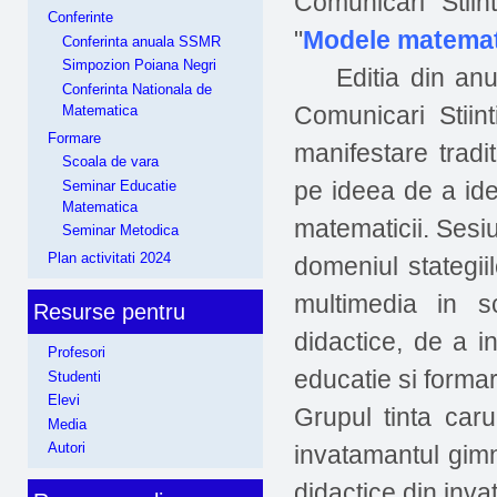
Comunicari Stiint
Conferinte
"
Modele matematic
Conferinta anuala SSMR
Simpozion Poiana Negri
Editia din anul 
Conferinta Nationala de
Comunicari Stiin
Matematica
Formare
manifestare tradi
Scoala de vara
pe ideea de a ident
Seminar Educatie
Matematica
matematicii. Sesiu
Seminar Metodica
Plan activitati 2024
domeniul stategiil
multimedia in s
Resurse pentru
didactice, de a in
Profesori
educatie si forma
Studenti
Elevi
Grupul tinta caru
Media
Autori
invatamantul gimna
didactice din inva