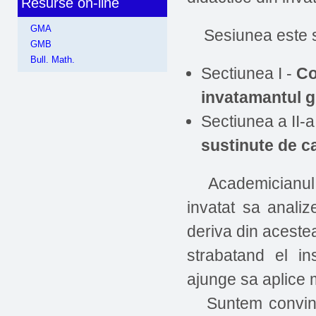
Resurse on-line
GMA
Sesiunea este st
GMB
Bull. Math.
Sectiunea I -
Co
invatamantul gi
Sectiunea a II-a
sustinute de c
Academicianul Ni
invatat sa analiz
deriva din acestea
strabatand el in
ajunge sa aplice m
Suntem convinsi