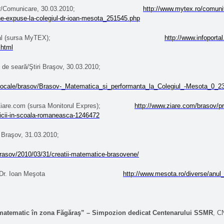
/Comunicare, 30.03.2010;
http://www.mytex.ro/comunit
e-expuse-la-colegiul-dr-ioan-mesota_251545.php
al (sursa MyTEX);
http://www.infoportal
html
 de seară/Ştiri Braşov, 30.03.2010;
o/locale/brasov/Brasov-_Matematica_si_performanta_la_Colegiul_-Mesota_0_2
iare.com (sursa Monitorul Expres);
http://www.ziare.com/brasov/pr
cii-in-scoala-romaneasca-1246472
Braşov, 31.03.2010;
/brasov/2010/03/31/creatii-matematice-brasovene/
Dr. Ioan Meşota
http://www.mesota.ro/diverse/anul
matematic în zona Făgăraş” – Simpozion dedicat Centenarului SSMR
, 