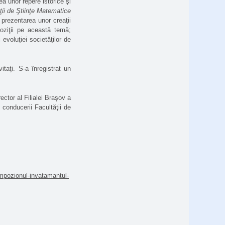
ea unor repere istorice şi
ţii de Ştiinţe Matematice
 prezentarea unor creaţii
poziţii pe această temă;
evoluţiei societăţilor de
taţi. S-a înregistrat un
ector al Filialei Braşov a
conducerii Facultăţii de
impozionul-invatamantul-