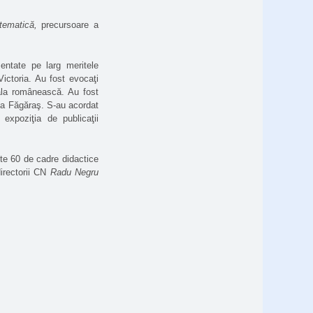
atematică,
precursoare a
entate pe larg meritele
ictoria. Au fost evocaţi
oala românească. Au fost
na Făgăraş. S-au acordat
expoziţia de publicaţii
ste 60 de cadre didactice
directorii CN
Radu Negru