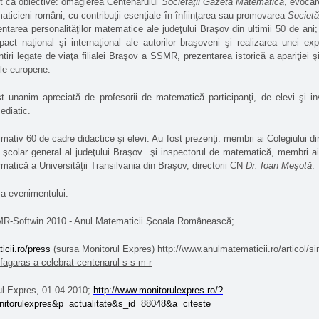
t ca obiective: omagierea Centenarului
Societăţii Gazeta Matematică
, evocar
maticieni români, cu contribuţii esenţiale în înfiinţarea sau promovarea
Societă
entarea personalităţilor matematice ale judeţului Braşov din ultimii 50 de ani;
ct naţional şi internaţional ale autorilor braşoveni şi realizarea unei ex
iri legate de viaţa filialei Braşov a SSMR, prezentarea istorică a apariţiei şi 
ile europene.
t unanim apreciată de profesorii de matematică participanţi, de elevi şi invi
ediatic.
imativ 60 de cadre didactice şi elevi. Au fost prezenţi: membri ai Colegiului dir
şcolar general al judeţului Braşov
şi inspectorul de matematică, membri ai 
matică a Universităţii Transilvania din Braşov, directorii CN
Dr. Ioan Meşotă
.
 a evenimentului:
R-Softwin 2010 - Anul Matematicii Şcoala Românească;
icii.ro/press
(sursa Monitorul Expres)
http://www.anulmatematicii.ro/articol/s
fagaras-a-celebrat-centenarul-s-s-m-r
ul Expres, 01.04.2010;
http://www.monitorulexpres.ro/?
torulexpres&p=actualitate&s_id=88048&a=citeste