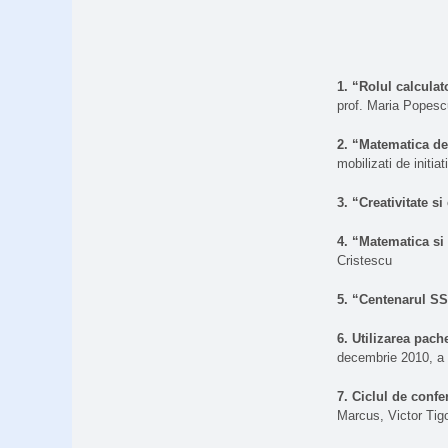
1.
“Rolul calculat
prof. Maria Popesc
2.
“Matematica de 
mobilizati de initi
3.
“Creativitate si 
4.
“Matematica si
Cristescu
5.
“Centenarul S
6.
Utilizarea pach
decembrie 2010, a i
7.
Ciclul de confe
Marcus, Victor Tig