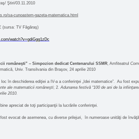
aş/ Ştiri/03.11.2010
as.ro/sa-cunoastem-gazeta-matematica.html
(sursa: TV Făgăraş)
be.com/watch?v=gdiGgg1zDc
cii româneşti” – Simpozion dedicat Centenarului SSMR
, Amfiteatrul
Corn
matică, Univ. Transilvania din Braşov, 24 aprilie 2010
loc în deschiderea ediţiei a IV-a a conferinţei „Idei matematice”.
Au fost expu
ante ale matematicii româneşti
; 2.
Adunarea festivă “100 de ani de la infiinţar
ilie 2010.
ine apreciat de toţi participanţii la lucrările conferinţei.
fost evocat de asemenea, cu diverse prilejuri,
în numeroase unităţi de învăţ