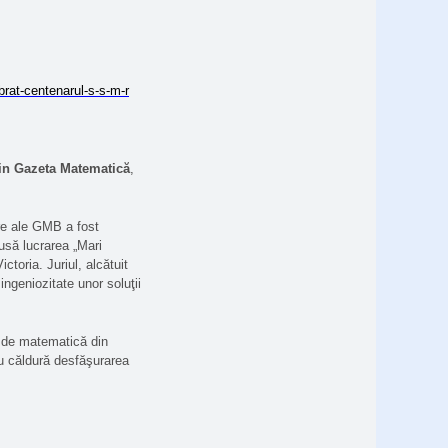
brat-centenarul-s-s-m-r
in Gazeta Matematică
,
ere ale GMB a fost
usă lucrarea „Mari
ctoria. Juriul, alcătuit
ingeniozitate unor soluţii
r de matematică din
u căldură desfăşurarea