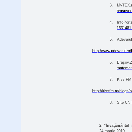
3.
MyTEX.r
brasoven
4.
InfoPort
1631481.
5.
Adevărul
http://www.adevarul.r
6.
Braşov.Z
matemati
7.
Kiss FM 
http://kissfm.ro/blogs
8.
Site CN 
2.
“Învăţământul 
24 martie 2010