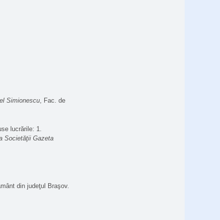
el Simionescu
, Fac. de
se lucrările: 1.
ea Societăţii Gazeta
ământ din judeţul Braşov.