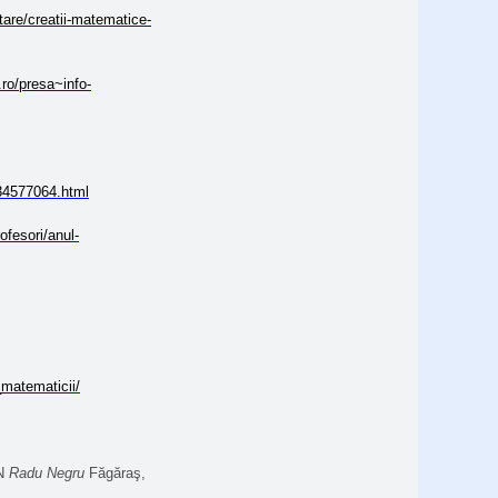
are/creatii-matematice-
.ro/presa~info-
34577064.html
ofesori/anul-
_matematicii/
CN
Radu Negru
Făgăraş,