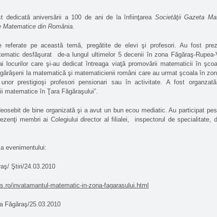
t dedicată aniversării a 100 de ani de la înfiinţarea
Societăţii Gazeta M
nţe Matematice din România.
e referate pe această temă, pregătite de elevi şi profesori. Au fost prez
tematic desfăşurat
de-a lungul ultimelor 5 decenii în zona Făgăraş-Rupea-V
 ai locurilor care şi-au dedicat întreaga viaţă promovării matematicii în şc
 făgărăşeni la matematică şi matematicienii români care au urmat şcoala în zo
nor prestigioşi profesori pensionari sau în activitate. A fost organzată 
ii matematice în Ţara Făgăraşului”.
deosebit de bine organizată şi a avut un bun ecou mediatic. Au participat pe
ezenţi membri ai Colegiului director al filialei,
inspectorul de specialitate, 
 a evenimentului:
aş/ Ştiri/24.03.2010
as.ro/invatamantul-matematic-in-zona-fagarasului.html
a Făgăraş/25.03.2010