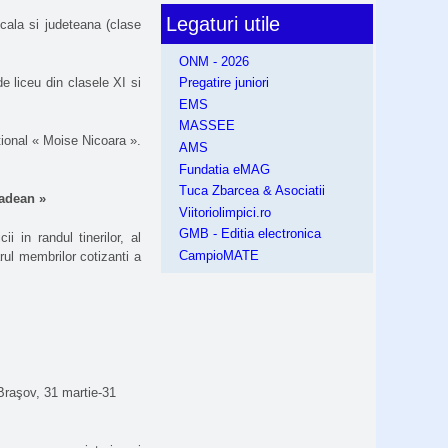
Legaturi utile
cala si judeteana (clase
ONM - 2026
de liceu din clasele XI si
Pregatire juniori
EMS
MASSEE
ional « Moise Nicoara ».
AMS
Fundatia eMAG
Tuca Zbarcea & Asociatii
radean »
Viitoriolimpici.ro
GMB - Editia electronica
ii in randul tinerilor, al
CampioMATE
rul membrilor cotizanti a
raşov, 31 martie-31