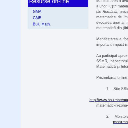
Resurse on-line
Manifestarea a avu
a unor iluştri mate
din România
; prez
GMA
matematice de impa
GMB
evocarea unor amint
Bull. Math.
matematică din ţăr
Manifestarea a fos
important impact m
Au participat aprox
SSMR, inspectorul 
Matematică şi Infor
Prezentarea online
1.
Site SSM
http://www.anulmatemat
matematic-in-zona-
2.
Monitor
mod=moni