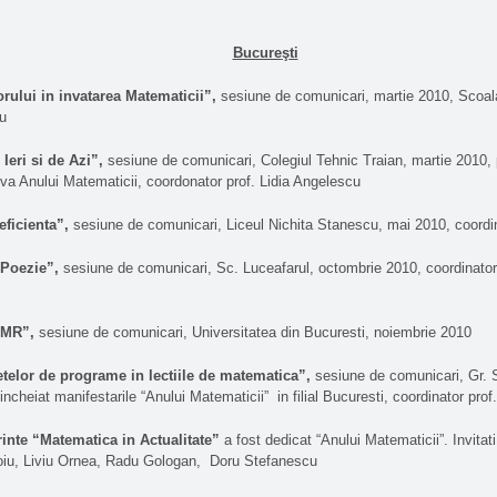
Bucure
ş
ti
orului in invatarea Matematicii”,
sesiune de comunicari, martie 2010, Scoal
u
Ieri si de Azi”,
sesiune de comunicari, Colegiul Tehnic Traian, martie 2010, 
ativa Anului Matematicii, coordonator prof. Lidia Angelescu
eficienta”,
sesiune de comunicari, Liceul Nichita Stanescu, mai 2010, coordina
 Poezie”,
sesiune de comunicari, Sc. Luceafarul, octombrie 2010, coordinator
SMR”,
sesiune de comunicari, Universitatea din Bucuresti, noiembrie 2010
etelor de programe in lectiile de matematica”,
sesiune de comunicari, Gr.
ncheiat manifestarile “Anului Matematicii”
in filial Bucuresti, coordinator pro
rinte “Matematica in Actualitate”
a fost dedicat “Anului Matematicii”. Invita
oiu, Liviu Ornea, Radu Gologan, Doru Stefanescu