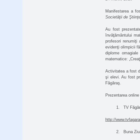
Manifestarea a fos
Societăţii de Ştii
Au fost prezentat
învăţământului ma
profesori renumiţi
evidenţi olimpicii
diplome omagiale u
matematice: „Creaţ
Activitatea a fost 
şi elevi. Au fost pr
Făgăraş.
Prezentarea online
1.
TV Făgăr
http://www.tvfagar
2.
Buna Ziu