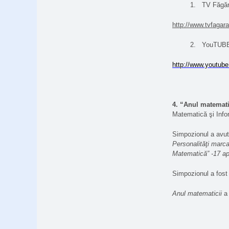
1.
TV Făgăr
http://www.tvfagar
2.
YouTUBE 
http://www.youtu
4.
“Anul matemati
Matematică şi Infor
Simpozionul a avut 
Personalităţi marc
Matematică” -17 apr
Simpozionul a fost b
Anul matematicii
a 