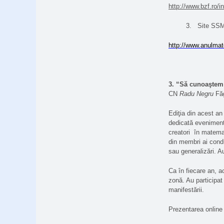
http://www.bzf.ro/
3.
Site SS
http://www.anulmate
3. “Să cunoaştem 
CN
Radu Negru
Făg
Ediţia din acest an
dedicată eveniment
creatori
în matemat
din membri ai conduc
sau generalizări. A
Ca în fiecare an, a
zonă. Au participat
manifestării.
Prezentarea online