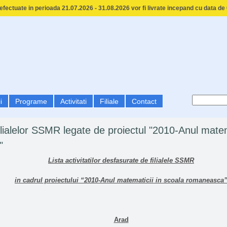
fectuate in perioada 21.07.2026 - 31.08.2026 vor fi livrate incepand cu data de
i
Programe
Activitati
Filiale
Contact
 Filialelor SSMR legate de proiectul "2010-Anul matem
"
Lista activitatilor desfasurate de filialele SSMR
in cadrul proiectului “2010-Anul matematicii in scoala romaneasca
Arad