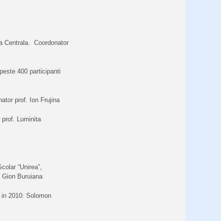
a Centrala.
Coordonator
peste 400 participanti
tor prof. Ion Frujina
 prof. Luminita
Scolar “Unirea”,
f. Gion Buruiana
ti in 2010: Solomon