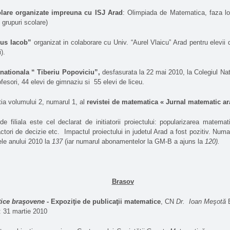
lare organizate impreuna cu ISJ Arad
: Olimpiada de Matematica, faza lo
 grupuri scolare)
us Iacob”
organizat in colaborare cu Univ.
“Aurel Vlaicu” Arad pentru elevii 
).
rnationala “ Tiberiu Popoviciu”,
desfasurata la 22 mai 2010, la Colegiul Nat
ofesori, 44 elevi de gimnaziu si
55 elevi de liceu.
tia volumului 2, numarul 1, al
revistei de matematica « Jurnal matematic a
de filiala este cel declarat de initiatorii proiectului: popularizarea matematic
actori de decizie etc.
Impactul proiectului in judetul Arad a fost pozitiv. Numa
ele anului 2010 la
137
(iar numarul abonamentelor la GM-B a ajuns la
120).
Brasov
tice braşovene
- Expoziţie de publicaţii matematice
, CN
Dr.
Ioan Meşotă
B
j: 31 martie 2010