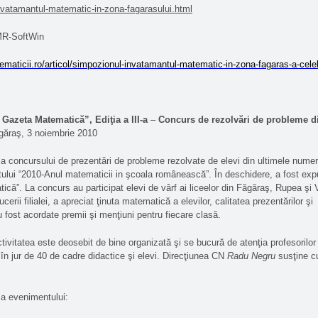
invatamantul-matematic-in-zona-fagarasului.html
MR-SoftWin
maticii.ro/articol/simpozionul-invatamantul-matematic-in-zona-fagaras-a-cele
Gazeta Matematică”, Ediţia a III-a
–
Concurs de rezolvări de probleme d
ăraş, 3 noiembrie 2010
 a concursului de prezentări de probleme rezolvate de elevi din ultimele num
ului “2010-Anul matematicii in şcoala românească”. În deschidere, a fost exp
ică”. La concurs au participat elevi de vârf ai liceelor din Făgăraş, Rupea şi Vi
erii filialei, a apreciat ţinuta matematică a elevilor, calitatea prezentărilor şi
u fost acordate premii şi menţiuni pentru fiecare clasă.
ctivitatea este deosebit de bine organizată şi se bucură de atenţia profesorilo
 în jur de 40 de cadre didactice şi elevi. Direcţiunea CN
Radu Negru
susţine c
 a evenimentului: