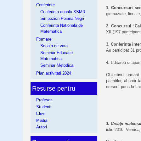
Conferinte
1.
Concursuri sco
Conferinta anuala SSMR
gimnaziale, liceale,
Simpozion Poiana Negri
Conferinta Nationala de
2.
Concursul “Cai
Matematica
XII (197 participanti
Formare
3.
Conferinta inte
Scoala de vara
Au participat 31 pr
Seminar Educatie
Matematica
4.
Editarea si apari
Seminar Metodica
Plan activitati 2024
Obiectivul urmarit 
parintilor, al unor f
crescut pana la fin
Resurse pentru
Profesori
Studenti
Elevi
Media
1. Creaţii matema
Autori
iulie 2010. Vernisa