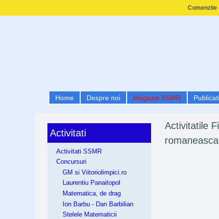
Comenzile e
Home
Despre noi
Magazin SSMR
Publicati
Activitatile
Activitati
romaneasca
Activitati SSMR
Concursuri
GM si Viitoriolimpici.ro
Laurentiu Panaitopol
Matematica, de drag
Ion Barbu - Dan Barbilian
Stelele Matematicii