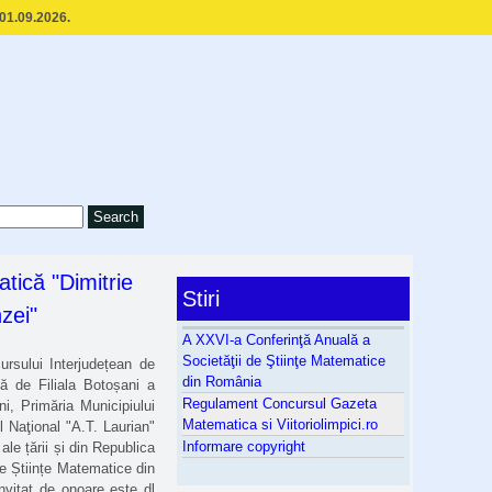
 01.09.2026.
tică "Dimitrie
Stiri
zei"
A XXVI-a Conferinţă Anuală a
Societăţii de Ştiinţe Matematice
sului Interjudețean de
din România
tă de Filiala Botoșani a
Regulament Concursul Gazeta
i, Primăria Municipiului
Matematica si Viitoriolimpici.ro
 Naţional "A.T. Laurian"
Informare copyright
le țării și din Republica
de Științe Matematice din
vitat de onoare este dl