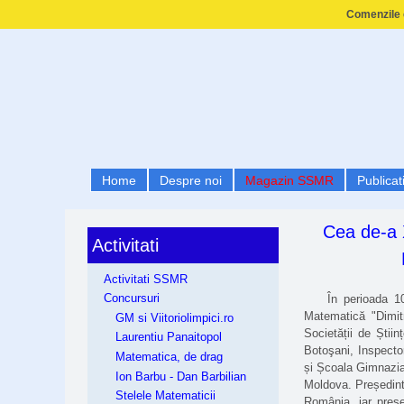
Comenzile e
Home
Despre noi
Magazin SSMR
Publicati
Cea de-a X
Activitati
Activitati SSMR
Concursuri
În perioada 10-1
Matematică "Dimitr
GM si Viitoriolimpici.ro
Societății de Știi
Laurentiu Panaitopol
Botoşani, Inspecto
Matematica, de drag
și Școala Gimnazial
Ion Barbu - Dan Barbilian
Moldova. Președinte
Stelele Matematicii
România, iar preșe