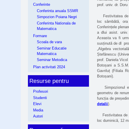
Conferinte
prof. univ. dr. Do
Conferinta anuala SSMR
Festivitatea de d
Simpozion Poiana Negri
loc sâmbătă, ora
Conferinta Nationala de
Conferințele plenar
Matematica
a dlui asist. univ
Formare
Aceasta va fi urma
Scoala de vara
susținută de dl pro
Seminar Educatie
„Algebra vectorial
Matematica
Ștefănescu (Univer
prof. Daniela Vicol
Seminar Metodica
Botoșani a S.S.M.R
Plan activitati 2024
Gavriluț (Filiala
Botoșani).
Resurse pentru
Simpozionul este 
Profesori
geometru de renume
Studenti
funcția de președi
detalii
).
Elevi
Media
Festivitatea de pr
Autori
loc duminică, 12 ma