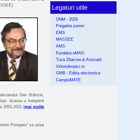
MASSEE).
Legaturi utile
ONM - 2026
Pregatire juniori
EMS
MASSEE
AMS
Fundatia eMAG
Tuca Zbarcea & Asociatii
Viitoriolimpici.ro
GMB - Editia electronica
CampioMATE
ticianului Dan Brânzei,
ași. Acesta a îndeplinit
da 2001-2011 (
mai multe
imitrie Pompeiu" va avea