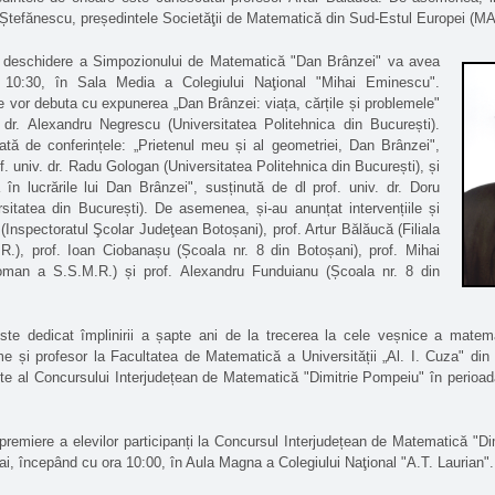
ru Ștefănescu, președintele Societăţii de Matematică din Sud-Estul Europei (
eschidere a Simpozionului de Matematică "Dan Brânzei" va avea
 10:30, în Sala Media a Colegiului Naţional "Mihai Eminescu".
e vor debuta cu expunerea „Dan Brânzei: viața, cărțile și problemele"
. dr. Alexandru Negrescu (Universitatea Politehnica din București).
tă de conferințele: „Prietenul meu și al geometriei, Dan Brânzei",
f. univ. dr. Radu Gologan (Universitatea Politehnica din București), și
ă în lucrările lui Dan Brânzei", susținută de dl prof. univ. dr. Doru
sitatea din București). De asemenea, și-au anunțat intervențiile și
 (Inspectoratul Şcolar Judeţean Botoșani), prof. Artur Bălăucă (Filiala
.), prof. Ioan Ciobanașu (Școala nr. 8 din Botoșani), prof. Mihai
 Roman a S.S.M.R.) și prof. Alexandru Funduianu (Școala nr. 8 din
dedicat împlinirii a șapte ani de la trecerea la cele veșnice a matema
 și profesor la Facultatea de Matematică a Universității „Al. I. Cuza" din I
nte al Concursului Interjudețean de Matematică "Dimitrie Pompeiu" în perioa
emiere a elevilor participanți la Concursul Interjudețean de Matematică "D
i, începând cu ora 10:00, în Aula Magna a Colegiului Naţional "A.T. Laurian".