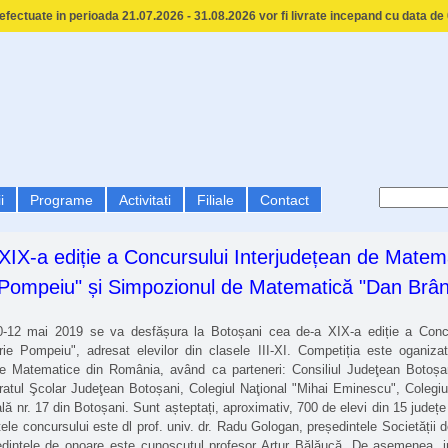
fectuate in perioada 21.07.2026 - 31.08.2026 vor fi livrate incepand cu data de
i
Programe
Activitati
Filiale
Contact
IX-a ediție a Concursului Interjudețean de Matema
Pompeiu" și Simpozionul de Matematică "Dan Brân
2 mai 2019 se va desfășura la Botoșani cea de-a XIX-a ediție a Concur
ie Pompeiu", adresat elevilor din clasele III-XI. Competiția este oganiza
nțe Matematice din România, având ca parteneri: Consiliul Judeţean Botoșan
ratul Şcolar Judeţean Botoșani, Colegiul Naţional "Mihai Eminescu", Colegiul
ă nr. 17 din Botoșani. Sunt așteptați, aproximativ, 700 de elevi din 15 județe a
le concursului este dl prof. univ. dr. Radu Gologan, președintele Societății 
dintele de onoare este cunoscutul profesor Artur Bălăucă. De asemenea, in