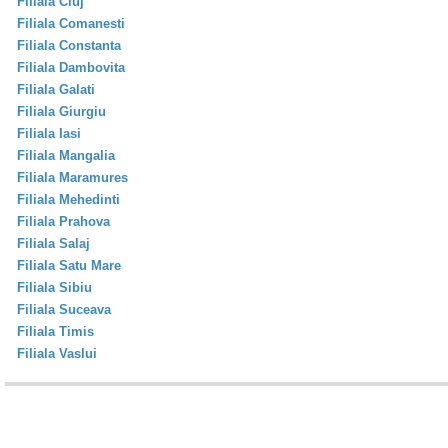
Filiala Cluj
Filiala Comanesti
Filiala Constanta
Filiala Dambovita
Filiala Galati
Filiala Giurgiu
Filiala Iasi
Filiala Mangalia
Filiala Maramures
Filiala Mehedinti
Filiala Prahova
Filiala Salaj
Filiala Satu Mare
Filiala Sibiu
Filiala Suceava
Filiala Timis
Filiala Vaslui