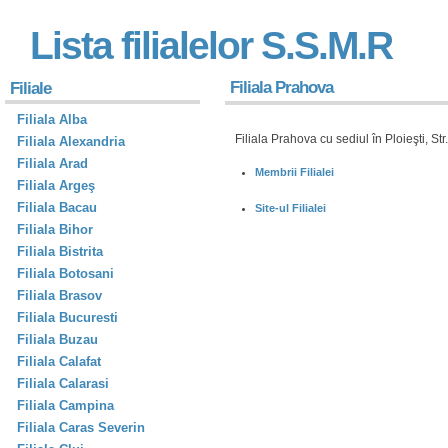
Lista filialelor S.S.M.R
Filiala Prahova
Filiale
Filiala Alba
Filiala Prahova cu sediul în Ploieşti, St
Filiala Alexandria
Filiala Arad
Membrii Filialei
Filiala Argeş
Filiala Bacau
Site-ul Filialei
Filiala Bihor
Filiala Bistrita
Filiala Botosani
Filiala Brasov
Filiala Bucuresti
Filiala Buzau
Filiala Calafat
Filiala Calarasi
Filiala Campina
Filiala Caras Severin