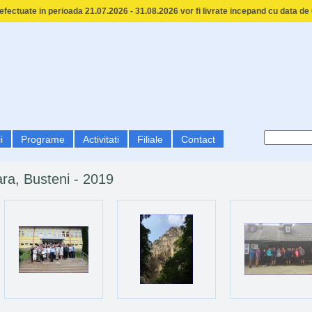
fectuate in perioada 21.07.2026 - 31.08.2026 vor fi livrate incepand cu data de
i
Programe
Activitati
Filiale
Contact
ra, Busteni - 2019