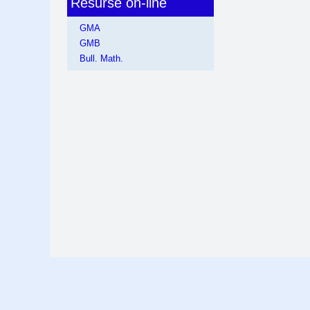
Resurse on-line
GMA
GMB
Bull. Math.