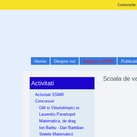
Comenzile e
Home
Despre noi
Magazin SSMR
Publicati
Scoala de va
Activitati
Activitati SSMR
Concursuri
GM si Viitoriolimpici.ro
Laurentiu Panaitopol
Matematica, de drag
Ion Barbu - Dan Barbilian
Stelele Matematicii