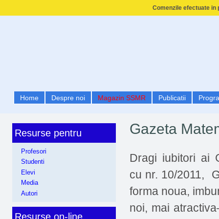
Comenzile efectuate in p
Home
Despre noi
Magazin SSMR
Publicatii
Progr
Gazeta Matem
Resurse pentru
Profesori
Dragi iubitori ai
Studenti
cu nr. 10/2011, G
Elevi
Media
forma noua, imbun
Autori
noi, mai atractiva
Resurse on-line