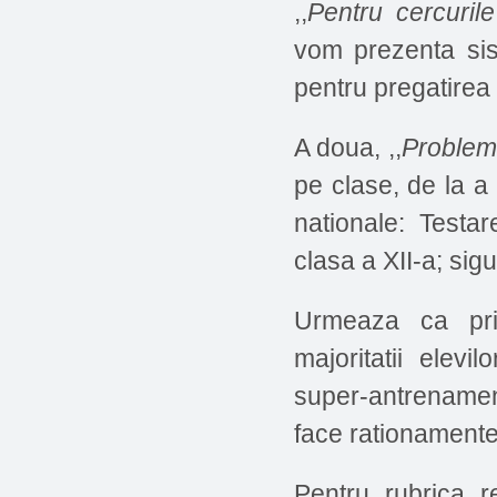
,,
Pentru cercuril
vom prezenta sis
pentru pregatirea 
A doua, ,,
Problem
pe clase, de la a 
nationale: Testa
clasa a XII-a; sig
Urmeaza ca pri
majoritatii elev
super-antrenament
face rationamente
Pentru rubrica re