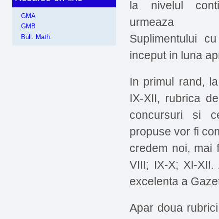
la nivelul cont
GMA
urmeaza m
GMB
Suplimentului cu
Bull. Math.
inceput in luna apr
In primul rand, la
IX-XII, rubrica 
concursuri si 
propuse vor fi co
credem noi, mai f
VIII; IX-X; XI-XI
excelenta a Gazet
Apar doua rubrici 