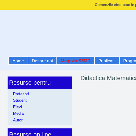
Comenzile efectuate in p
Home
Despre noi
Magazin SSMR
Publicatii
Progr
Didactica Matematic
Resurse pentru
Profesori
Studenti
Elevi
Media
Autori
Resurse on-line